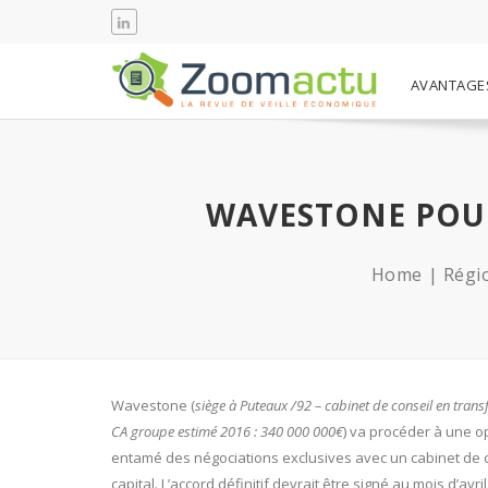
AVANTAGE
WAVESTONE POUR
Home
Régio
Wavestone (
siège à Puteaux /92 – cabinet de conseil en trans
CA groupe estimé 2016 : 340 000 000€
) va procéder à une o
entamé des négociations exclusives avec un cabinet de con
capital. L’accord définitif devrait être signé au mois d’avril