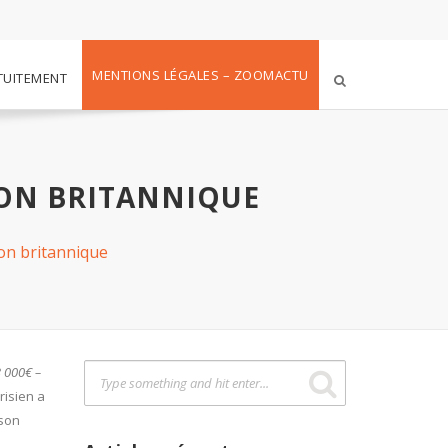
MENTIONS LÉGALES – ZOOMACTU
TUITEMENT
ION BRITANNIQUE
on britannique
3 000€ –
risien a
 son